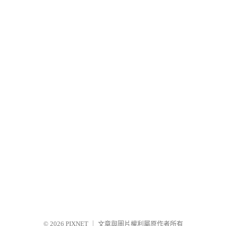
© 2026
PIXNET
｜
文章與圖片權利屬原作者所有