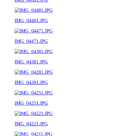
IMG_04481.JPG
IMG_04471.JPG
IMG_04381.JPG
IMG_04281.JPG
IMG_04251.JPG
IMG_04221.JPG